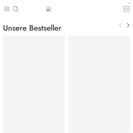
bento4d
bento4d
bento4d
bento4d
slot gacor hari ini
toto togel
situs togel
situs toto
toto slot
slot resmi
toto slot
slot gacor
toto slot
toto slot
situs slot
rtp slot
daftar slot
situs slot
situs slot
link slot
Unsere Bestseller
TIPP
TIPP
EMPFOHLEN
EMPFOHLEN