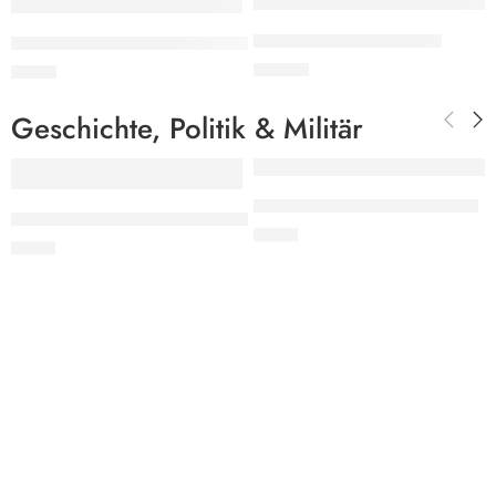
Jo Lüdemann: Liebes Bier
Jürgen Elsässer, Matthias Erne (Hrsg.): Erfolgsmodell Schweiz
10,00
€
8,80
€
Geschichte, Politik & Militär
TIPP
TIPP
Ekkehard Sauermann: Obama
EMPFOHLEN
EMPFOHLEN
Christoph R. Hörstel: Afghanistan-Pakistan
7,50
€
7,50
€