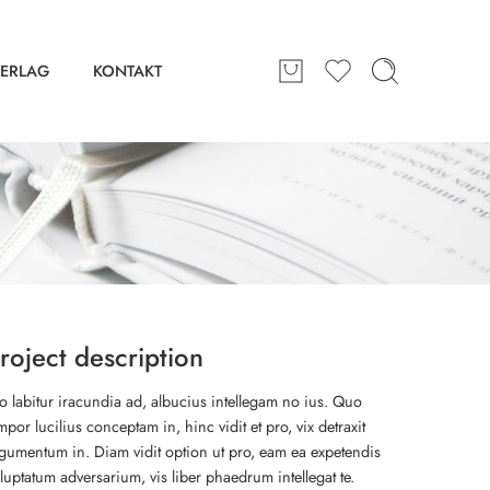
ERLAG
KONTAKT
roject description
o labitur iracundia ad, albucius intellegam no ius. Quo
mpor lucilius conceptam in, hinc vidit et pro, vix detraxit
gumentum in. Diam vidit option ut pro, eam ea expetendis
luptatum adversarium, vis liber phaedrum intellegat te.