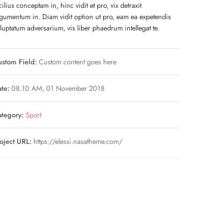
cilius conceptam in, hinc vidit et pro, vix detraxit
gumentum in. Diam vidit option ut pro, eam ea expetendis
luptatum adversarium, vis liber phaedrum intellegat te.
stom Field:
Custom content goes here
te:
08.10 AM, 01 November 2018
tegory:
Sport
oject URL:
https://elessi.nasatheme.com/