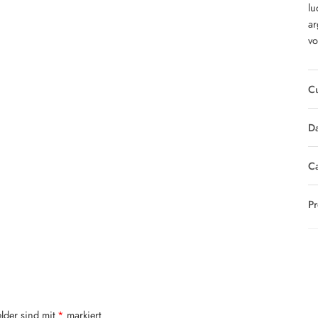
lu
ar
vo
Cu
Da
Ca
Pr
elder sind mit
*
markiert