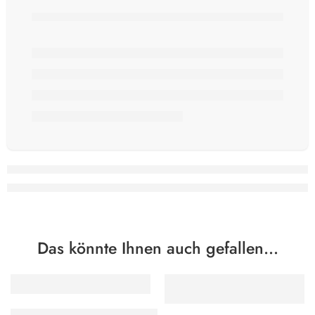
Das könnte Ihnen auch gefallen…
TIPP
TIPP
EMPFOHLEN
EMPFOHLEN
Raimund Hertzsch: Schloss Charlottenburg