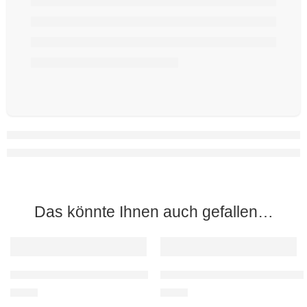
Das könnte Ihnen auch gefallen…
TIPP
TIPP
EMPFOHLEN
EMPFOHLEN
Peter Feist: Die Berliner Mauer
Peter Feist: Das Brandenburger 
2,60
€
2,60
€