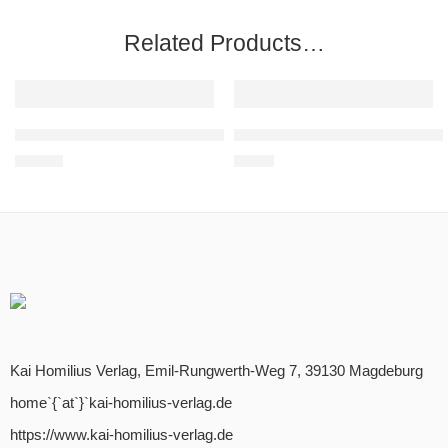
Related Products…
TIPP
TIPP
EMPFOHLEN
EMPFOHLEN
Klaus Behling: Berlin im Kalten Krieg
Christine Gräfin Brühl: Der Gen
14,80
€
2,60
€
Kai Homilius Verlag, Emil-Rungwerth-Weg 7, 39130 Magdeburg
home`{`at`}`kai-homilius-verlag.de
https://www.kai-homilius-verlag.de