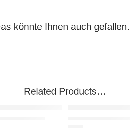
as könnte Ihnen auch gefalle
Related Products…
EMPFOHLEN
 Wagner: Uranbomben
Jan von Flocken: Die Sieges
HLEN
25,00
€