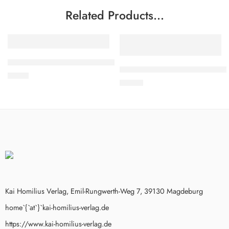
Related Products…
TIPP
TIPP
EMPFOHLEN
EMPFOHLEN
Klaus Martin Bresgott: Schloss Rheinsberg
Mario H. Seydel: Der Strafwandl
2,60
€
19,95
€
Kai Homilius Verlag, Emil-Rungwerth-Weg 7, 39130 Magdeburg
home`{`at`}`kai-homilius-verlag.de
https://www.kai-homilius-verlag.de