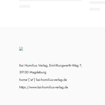
EMPFOHLEN
EMPFO
Jürgen El
9,90
€
7,50
€
Kai Homilius Verlag, Emil-Rungwerth-Weg 7,
39130 Magdeburg
home`{`at`}`kai-homilius-verlag.de
https://www.kai-homilius-verlag.de