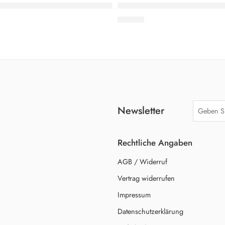
HLEN
sässer: Volksinitiative gegen Finanzdiktatur
Jan von Flocken: Der Fluch de
19,90
€
Newsletter
Rechtliche Angaben
AGB / Widerruf
Vertrag widerrufen
Impressum
Datenschutzerklärung