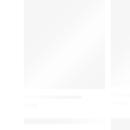
Siegfrie
Rudolf Hänsel: Game Over!
22,95
€
8,80
€
TIPP
TIPP