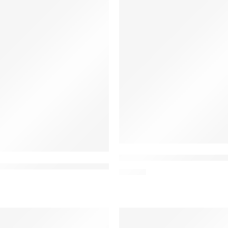
Siegfried Prokop: Zwischen
d Prokop, Dieter Zänker: Einheit im Geistigen?
19,90
€
TIPP