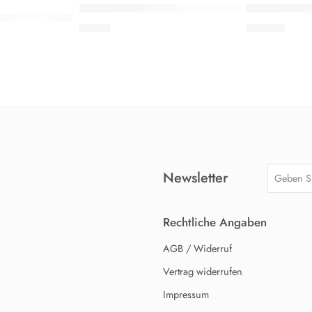
EMPFOHLEN
EMPFOHLEN
Christoph R. Hörstel: Afghanistan-Pakistan
Christopher 
: Zisterzienserklöster in Brandenburg
7,50
€
18,00
€
Newsletter
Rechtliche Angaben
AGB / Widerruf
Vertrag widerrufen
Impressum