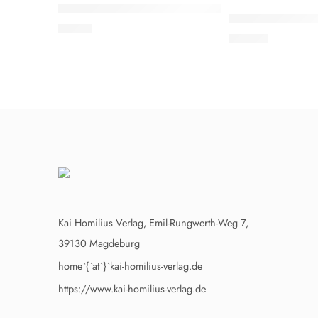
EMPFOHLEN
EMPFOHLEN
Andreas Rieger: Weg mit dem Zins
Bresgott/Cobbers
8,80
€
13,00
€
Kai Homilius Verlag, Emil-Rungwerth-Weg 7,
39130 Magdeburg
home`{`at`}`kai-homilius-verlag.de
https://www.kai-homilius-verlag.de