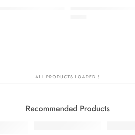
HLEN
EMPFOHLEN
 Eggert: Die MH17-Falle. Ein Kriminalfall
Wolfgang Eggert: Flug MH37
KAUFT
AUSVERKAUFT
14,95
€
ALL PRODUCTS LOADED !
Recommended Products
TIPP
TIPP