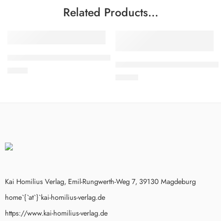
Related Products…
TIPP
TIPP
EMPFOHLEN
EMPFOHLEN
Raimund Hertzsch: Schloss Charlottenburg
Mario H. Seydel: Der Strafwandl
2,60
€
19,95
€
Kai Homilius Verlag, Emil-Rungwerth-Weg 7, 39130 Magdeburg
home`{`at`}`kai-homilius-verlag.de
https://www.kai-homilius-verlag.de