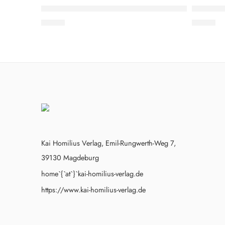
EMPFOHLEN
EMPFO
Peter Feist: Mittelalterliche Stadtansicht – Prenzla
Peter Fei
2,60
€
2,60
€
Kai Homilius Verlag, Emil-Rungwerth-Weg 7,
39130 Magdeburg
home`{`at`}`kai-homilius-verlag.de
https://www.kai-homilius-verlag.de