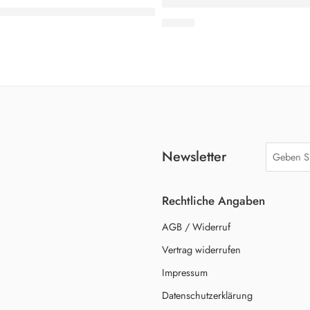
Klaus Martin Bresgott: Kloste
HLEN
EMPFOHLEN
u
st: Mittelalterliche Stadtansicht – Templin
2,60
€
Newsletter
Rechtliche Angaben
AGB / Widerruf
Vertrag widerrufen
Impressum
Datenschutzerklärung